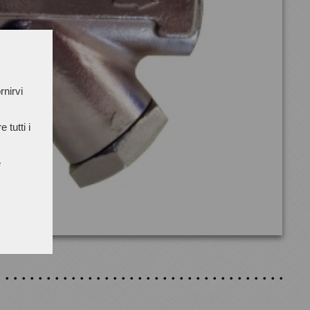
rnirvi
 tutti i
e