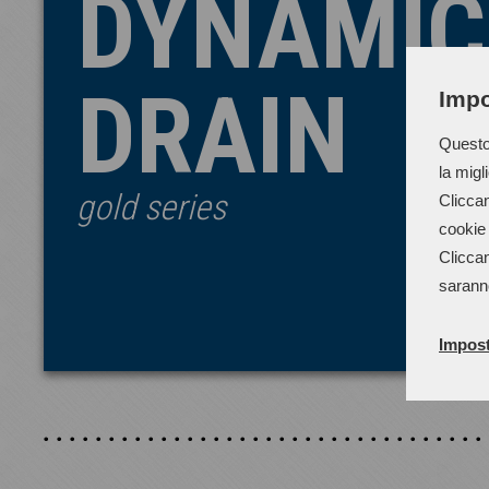
DYNAMIC
DRAIN
Impo
Questo 
la migl
gold series
Cliccan
cookie 
Cliccan
sarann
Impost