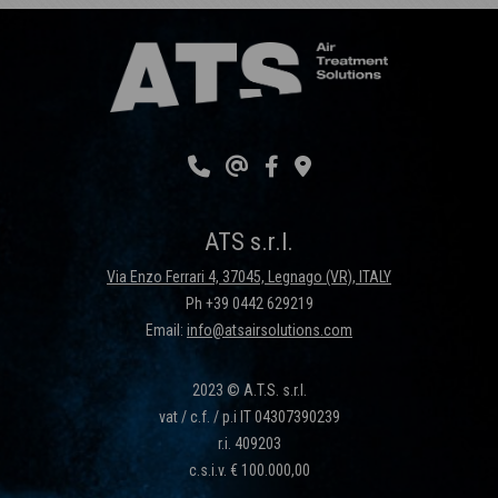
ATS s.r.l.
Via Enzo Ferrari 4, 37045, Legnago (VR), ITALY
Ph +39 0442 629219
Email:
info@atsairsolutions.com
2023 © A.T.S. s.r.l.
vat / c.f. / p.i IT 04307390239
r.i. 409203
c.s.i.v. € 100.000,00