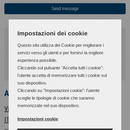
Send message
Impostazioni dei cookie
Questo sito utilizza dei Cookie per migliorare i
servizi verso gli utenti e per fornirvi la migliore
esperienza possibile.
Cliccando sul pulsante "Accetta tutti i cookie":
l’utente accetta di memorizzare tutti i cookie sul
suo dispositivo.
Cliccando su "Impostazioni cookie": l’utente
ATS s.r.l.
sceglie le tipologie di cookie che saranno
memorizzate nel suo dispositivo.
Via Enzo Ferrari 4 - 37045 - Legnago (VR) -
ITALY
| Ph +39 0442 629219 | Email:
Impostazioni cookie